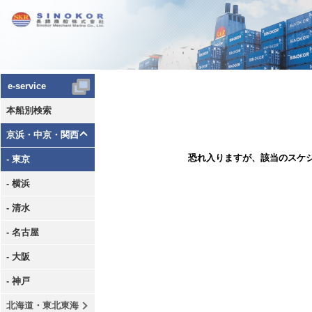
e-service
本船別検索
京浜・中京・関西
恐れ入りますが、該当のスケ
- 東京
- 横浜
- 清水
- 名古屋
- 大阪
- 神戸
北海道・東北東海