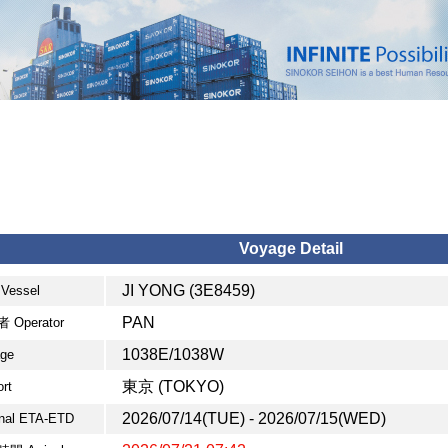
Voyage Detail
JI YONG (3E8459)
Vessel
PAN
 Operator
1038E/1038W
ge
東京 (TOKYO)
rt
2026/07/14(TUE) - 2026/07/15(WED)
inal ETA-ETD