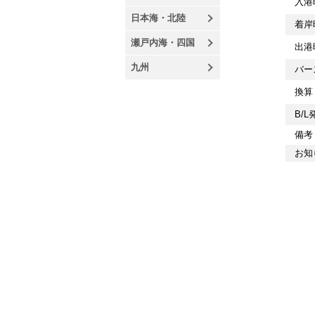
入港時
日本海・北陸
着岸時
瀬戸内海・四国
出港時
九州
バース
換算 
B/L
備考 
お知ら