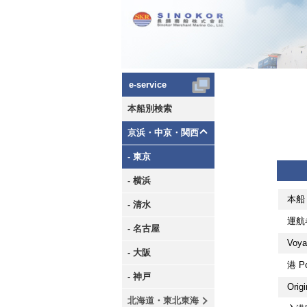
e-service
本船別検索
京浜・中京・関西
- 東京
- 横浜
本船 
- 清水
運航者
- 名古屋
Voya
- 大阪
港 Po
- 神戸
Orig
北海道・東北東海