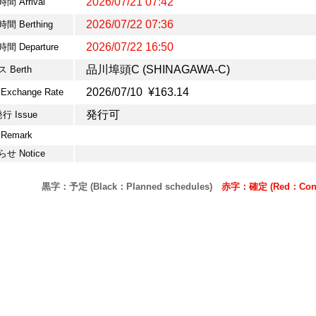
2026/07/21 07:42
間 Arrival
2026/07/22 07:36
間 Berthing
2026/07/22 16:50
間 Departure
品川埠頭C (SHINAGAWA-C)
 Berth
2026/07/10 ¥163.14
Exchange Rate
発行可
発行 Issue
Remark
せ Notice
黒字：予定 (Black：Planned schedules)
赤字：確定 (Red：Confi