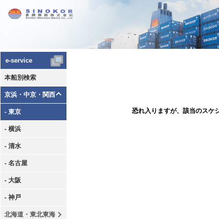
e-service
本船別検索
京浜・中京・関西
恐れ入りますが、該当のスケ
- 東京
- 横浜
- 清水
- 名古屋
- 大阪
- 神戸
北海道・東北東海