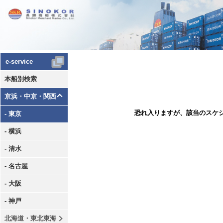
e-service
本船別検索
京浜・中京・関西
恐れ入りますが、該当のスケ
- 東京
- 横浜
- 清水
- 名古屋
- 大阪
- 神戸
北海道・東北東海