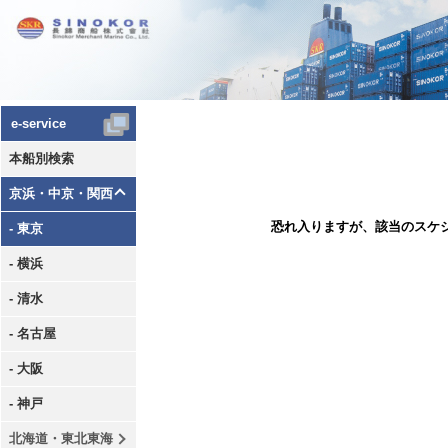
e-service
本船別検索
京浜・中京・関西
恐れ入りますが、該当のスケ
- 東京
- 横浜
- 清水
- 名古屋
- 大阪
- 神戸
北海道・東北東海