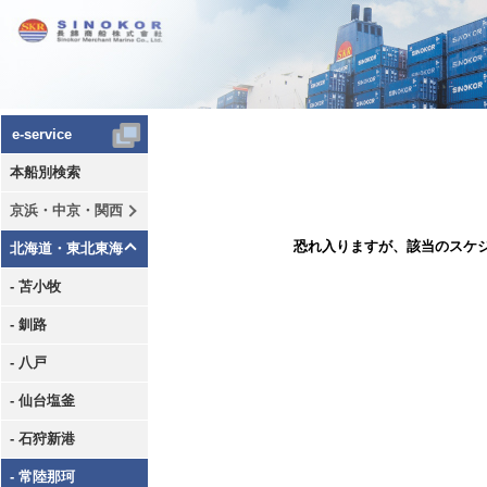
e-service
本船別検索
京浜・中京・関西
恐れ入りますが、該当のスケ
北海道・東北東海
- 苫小牧
- 釧路
- 八戸
- 仙台塩釜
- 石狩新港
- 常陸那珂