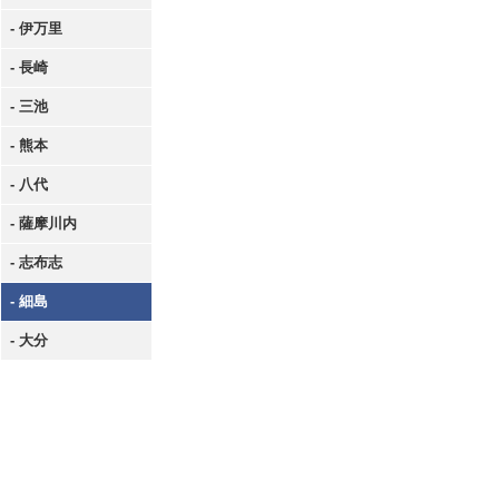
- 伊万里
- 長崎
- 三池
- 熊本
- 八代
- 薩摩川内
- 志布志
- 細島
- 大分