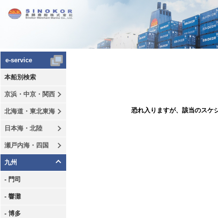
e-service
本船別検索
京浜・中京・関西
恐れ入りますが、該当のスケ
北海道・東北東海
日本海・北陸
瀬戸内海・四国
九州
- 門司
- 響灘
- 博多