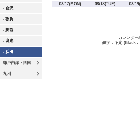
08/17(MON)
08/18(TUE)
08/19
- 金沢
- 敦賀
- 舞鶴
カレンダー
- 境港
黒字：予定 (Black：P
- 浜田
瀬戸内海・四国
九州