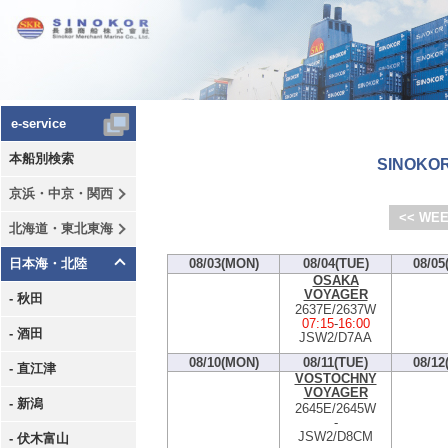
e-service
本船別検索
SINOKOR
京浜・中京・関西
<< WEE
北海道・東北東海
日本海・北陸
08/03(MON)
08/04(TUE)
08/05
OSAKA
VOYAGER
- 秋田
2637E/2637W
07:15
-
16:00
- 酒田
JSW2/D7AA
08/10(MON)
08/11(TUE)
08/12
- 直江津
VOSTOCHNY
VOYAGER
- 新潟
2645E/2645W
-
JSW2/D8CM
- 伏木富山