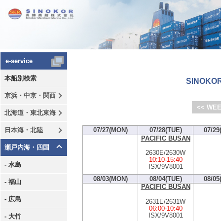
e-service
本船別検索
SINOKOR
京浜・中京・関西
<< WEE
北海道・東北東海
日本海・北陸
07/27(MON)
07/28(TUE)
07/29
PACIFIC BUSAN
瀬戸内海・四国
2630E/2630W
10:10
-
15:40
- 水島
ISX/9V8001
08/03(MON)
08/04(TUE)
08/05
- 福山
PACIFIC BUSAN
- 広島
2631E/2631W
06:00
-
10:40
ISX/9V8001
- 大竹