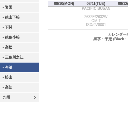
08/10(MON)
08/11(TUE)
08/12
- 岩国
PACIFIC BUSAN
2632E/2632W
- 徳山下松
--OMIT--
ISX/9V8001
- 下関
カレンダー
- 徳島小松
黒字：予定 (Black：P
- 高松
- 三島川之江
- 今治
- 松山
- 高知
九州