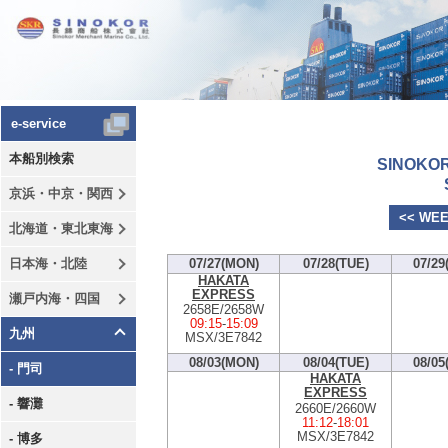
e-service
本船別検索
SINOKOR
京浜・中京・関西
<< WEE
北海道・東北東海
日本海・北陸
07/27(MON)
07/28(TUE)
07/29
HAKATA
EXPRESS
瀬戸内海・四国
2658E/2658W
09:15
-
15:09
九州
MSX/3E7842
08/03(MON)
08/04(TUE)
08/05
- 門司
HAKATA
EXPRESS
- 響灘
2660E/2660W
11:12
-
18:01
MSX/3E7842
- 博多