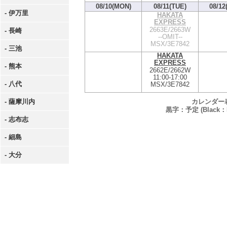
08/10(MON)
08/11(TUE)
08/12
- 伊万里
HAKATA
EXPRESS
2663E/2663W
- 長崎
--OMIT--
MSX/3E7842
- 三池
HAKATA
EXPRESS
- 熊本
2662E/2662W
11:00
-
17:00
- 八代
MSX/3E7842
カレンダー
- 薩摩川内
黒字：予定 (Black：P
- 志布志
- 細島
- 大分