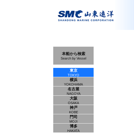
本船から検索
Search by Vessel
東京
TOKYO
横浜
YOKOHAMA
名古屋
NAGOYA
大阪
OSAKA
神戸
KOBE
門司
MOJI
博多
HAKATA