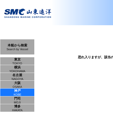
本船から検索
Search by Vessel
恐れ入りますが、該当
東京
TOKYO
横浜
YOKOHAMA
名古屋
NAGOYA
大阪
OSAKA
神戸
KOBE
門司
MOJI
博多
HAKATA