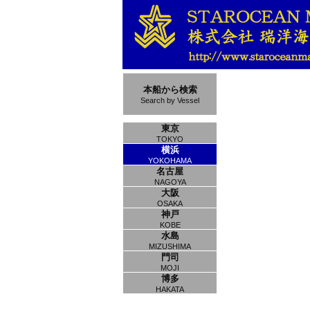
本船から検索
Search by Vessel
東京
TOKYO
横浜
YOKOHAMA
名古屋
NAGOYA
大阪
OSAKA
神戸
KOBE
水島
MIZUSHIMA
門司
MOJI
博多
HAKATA