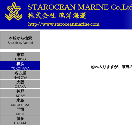
本船から検索
Search by Vessel
東京
TOKYO
横浜
恐れ入りますが、該当
YOKOHAMA
名古屋
NAGOYA
大阪
OSAKA
神戸
KOBE
水島
MIZUSHIMA
門司
MOJI
博多
HAKATA