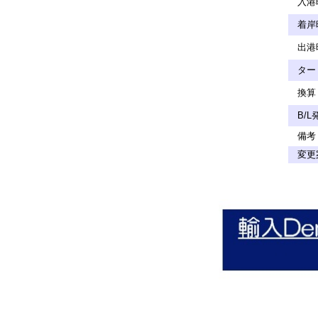
入港時
着岸時
出港時
ターミ
換算 
B/L
備考 
変更案