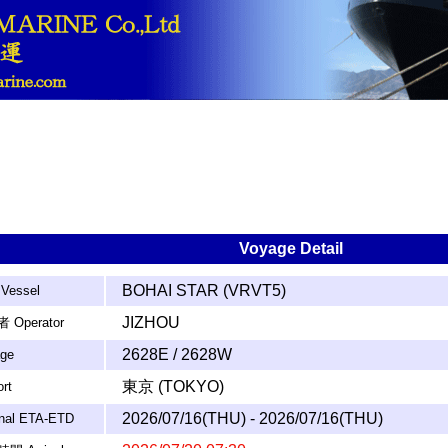
Voyage Detail
BOHAI STAR (VRVT5)
Vessel
JIZHOU
 Operator
2628E / 2628W
ge
東京 (TOKYO)
rt
2026/07/16(THU) - 2026/07/16(THU)
inal ETA-ETD