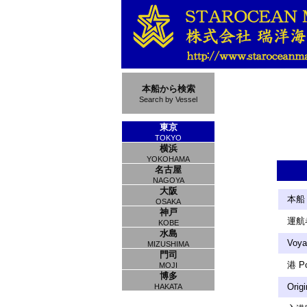
本船から検索
Search by Vessel
東京
TOKYO
横浜
YOKOHAMA
名古屋
NAGOYA
大阪
本船 
OSAKA
神戸
運航者
KOBE
水島
Voya
MIZUSHIMA
門司
港 Po
MOJI
博多
Orig
HAKATA