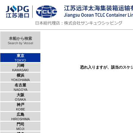
本船から検索
Search by Vessel
東京
TOKYO
川崎
恐れ入りますが、該当のスケ
KAWASAKI
横浜
YOKOHAMA
名古屋
NAGOYA
大阪
OSAKA
神戸
KOBE
広島
HIROSHIMA
門司
MOJI