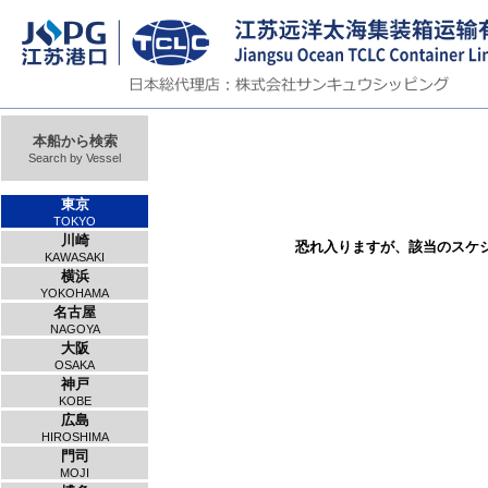
本船から検索
Search by Vessel
東京
TOKYO
川崎
恐れ入りますが、該当のスケ
KAWASAKI
横浜
YOKOHAMA
名古屋
NAGOYA
大阪
OSAKA
神戸
KOBE
広島
HIROSHIMA
門司
MOJI