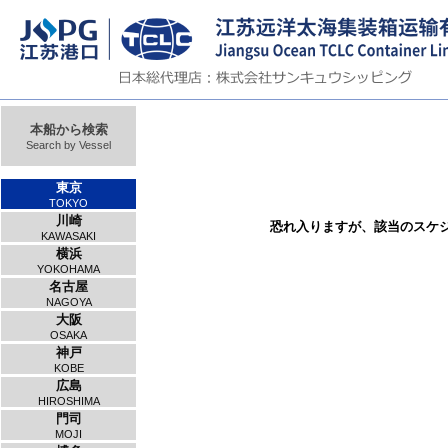
本船から検索
Search by Vessel
東京
TOKYO
川崎
恐れ入りますが、該当のスケ
KAWASAKI
横浜
YOKOHAMA
名古屋
NAGOYA
大阪
OSAKA
神戸
KOBE
広島
HIROSHIMA
門司
MOJI