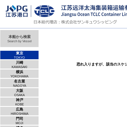
本船から検索
Search by Vessel
東京
TOKYO
川崎
恐れ入りますが、該当のスケ
KAWASAKI
横浜
YOKOHAMA
名古屋
NAGOYA
大阪
OSAKA
神戸
KOBE
広島
HIROSHIMA
門司
MOJI