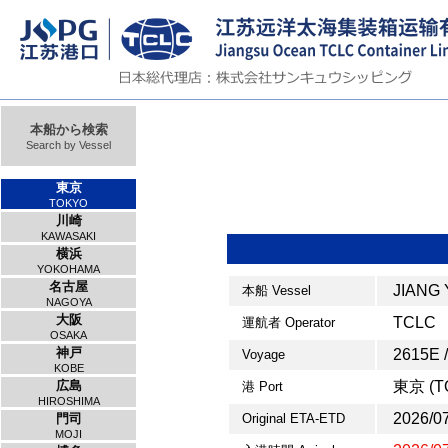
本船から検索
Search by Vessel
東京
TOKYO
川崎
KAWASAKI
横浜
YOKOHAMA
名古屋
JIANG
本船 Vessel
NAGOYA
大阪
TCLC
運航者 Operator
OSAKA
神戸
2615E 
Voyage
KOBE
広島
東京 (T
港 Port
HIROSHIMA
2026/07
門司
Original ETA-ETD
MOJI