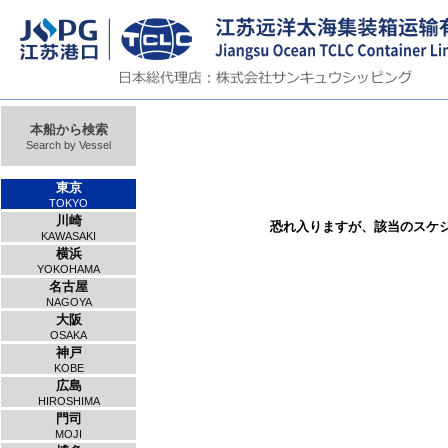
本船から検索
Search by Vessel
東京
TOKYO
川崎
恐れ入りますが、該当のスケ
KAWASAKI
横浜
YOKOHAMA
名古屋
NAGOYA
大阪
OSAKA
神戸
KOBE
広島
HIROSHIMA
門司
MOJI