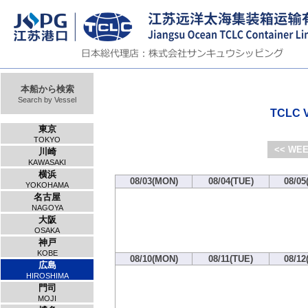
本船から検索
Search by Vessel
TCLC V
東京
TOKYO
<< WEE
川崎
KAWASAKI
横浜
08/03(MON)
08/04(TUE)
08/05
YOKOHAMA
名古屋
NAGOYA
大阪
OSAKA
神戸
KOBE
08/10(MON)
08/11(TUE)
08/12
広島
HIROSHIMA
門司
MOJI