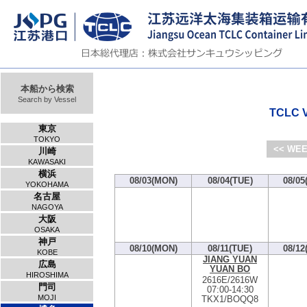
本船から検索
Search by Vessel
TCLC V
東京
TOKYO
<< WEE
川崎
KAWASAKI
横浜
08/03(MON)
08/04(TUE)
08/05
YOKOHAMA
名古屋
NAGOYA
大阪
OSAKA
神戸
08/10(MON)
08/11(TUE)
08/12
KOBE
JIANG YUAN
広島
YUAN BO
HIROSHIMA
2616E/2616W
門司
07:00
-
14:30
MOJI
TKX1/BOQQ8