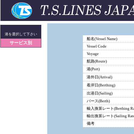
港を選択して下さい
船名(Vessel Name)
サービス別
Vessel Code
Voyage
航路(Route)
港(Port)
港外日(Arrival)
着岸日(Berthing)
出港日(Sailing)
バース(Berth)
輸入換算レート(Berthing Ra
輸出換算レート(Sailing Rate
備考