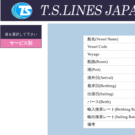
港を選択して下さい
船名(Vessel Name)
サービス別
Vessel Code
Voyage
航路(Route)
港(Port)
港外日(Arrival)
着岸日(Berthing)
出港日(Sailing)
バース(Berth)
輸入換算レート(Berthing Ra
輸出換算レート(Sailing Rate
備考