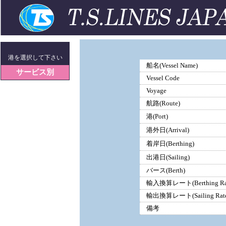
港を選択して下さい
船名(Vessel Name)
サービス別
Vessel Code
Voyage
航路(Route)
港(Port)
港外日(Arrival)
着岸日(Berthing)
出港日(Sailing)
バース(Berth)
輸入換算レート(Berthing Ra
輸出換算レート(Sailing Rate
備考