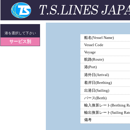
港を選択して下さい
船名(Vessel Name)
サービス別
Vessel Code
Voyage
航路(Route)
港(Port)
港外日(Arrival)
着岸日(Berthing)
出港日(Sailing)
バース(Berth)
輸入換算レート(Berthing Ra
輸出換算レート(Sailing Rate
備考