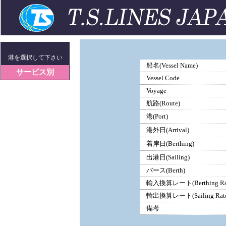
港を選択して下さい
船名(Vessel Name)
サービス別
Vessel Code
Voyage
航路(Route)
港(Port)
港外日(Arrival)
着岸日(Berthing)
出港日(Sailing)
バース(Berth)
輸入換算レート(Berthing Ra
輸出換算レート(Sailing Rate
備考