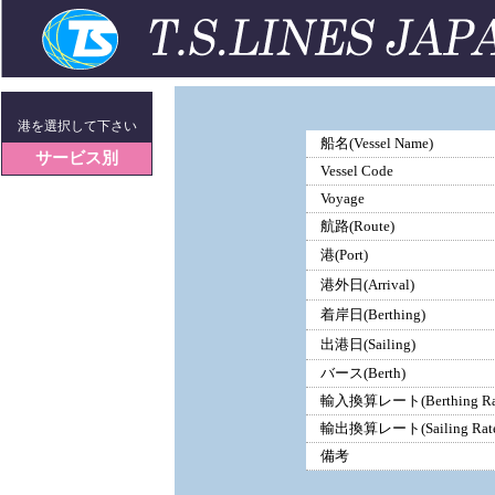
港を選択して下さい
船名(Vessel Name)
サービス別
Vessel Code
Voyage
航路(Route)
港(Port)
港外日(Arrival)
着岸日(Berthing)
出港日(Sailing)
バース(Berth)
輸入換算レート(Berthing Ra
輸出換算レート(Sailing Rate
備考