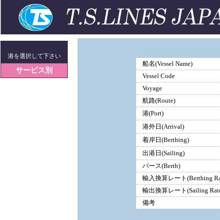
港を選択して下さい
船名(Vessel Name)
サービス別
Vessel Code
Voyage
航路(Route)
港(Port)
港外日(Arrival)
着岸日(Berthing)
出港日(Sailing)
バース(Berth)
輸入換算レート(Berthing Ra
輸出換算レート(Sailing Rate
備考