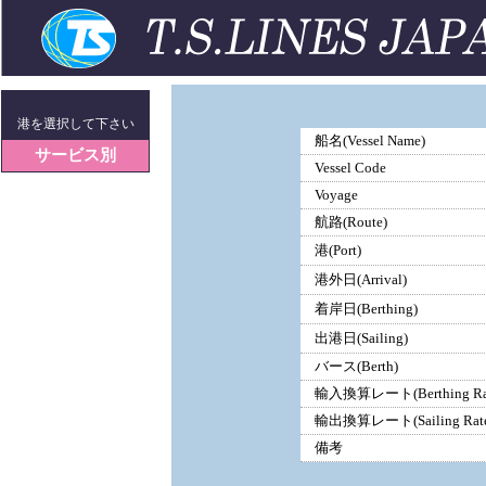
港を選択して下さい
船名(Vessel Name)
サービス別
Vessel Code
Voyage
航路(Route)
港(Port)
港外日(Arrival)
着岸日(Berthing)
出港日(Sailing)
バース(Berth)
輸入換算レート(Berthing Ra
輸出換算レート(Sailing Rate
備考