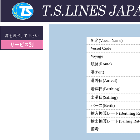
港を選択して下さい
船名(Vessel Name)
サービス別
Vessel Code
Voyage
航路(Route)
港(Port)
港外日(Arrival)
着岸日(Berthing)
出港日(Sailing)
バース(Berth)
輸入換算レート(Berthing Ra
輸出換算レート(Sailing Rate
備考