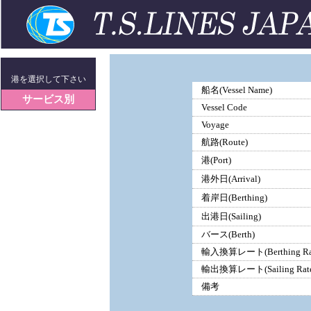
港を選択して下さい
船名(Vessel Name)
サービス別
Vessel Code
Voyage
航路(Route)
港(Port)
港外日(Arrival)
着岸日(Berthing)
出港日(Sailing)
バース(Berth)
輸入換算レート(Berthing Ra
輸出換算レート(Sailing Rate
備考