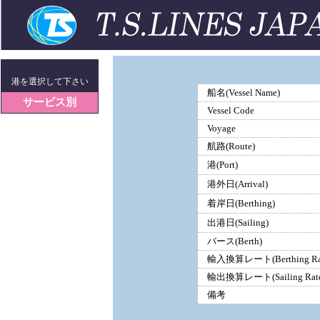
港を選択して下さい
船名(Vessel Name)
サービス別
Vessel Code
Voyage
航路(Route)
港(Port)
港外日(Arrival)
着岸日(Berthing)
出港日(Sailing)
バース(Berth)
輸入換算レート(Berthing Ra
輸出換算レート(Sailing Rate
備考