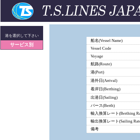
港を選択して下さい
船名(Vessel Name)
サービス別
Vessel Code
Voyage
航路(Route)
港(Port)
港外日(Arrival)
着岸日(Berthing)
出港日(Sailing)
バース(Berth)
輸入換算レート(Berthing Ra
輸出換算レート(Sailing Rate
備考