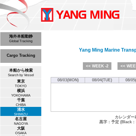
海外本船動静
Global Tracking
Yang Ming Marine Trans
Cargo Tracking
<< WEEK -2
<< WEE
本船から検索
Search by Vessel
08/03(MON)
08/04(TUE)
08/05
東京
TOKYO
横浜
YOKOHAMA
千葉
CHIBA
清水
SHIMIZU
カレンダー
名古屋
黒字：予定 (Black：P
NAGOYA
大阪
OSAKA