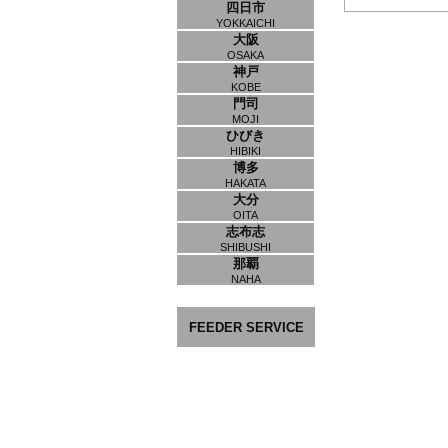
四日市
YOKKAICHI
大阪
OSAKA
神戸
KOBE
門司
MOJI
ひびき
HIBIKI
博多
HAKATA
大分
OITA
志布志
SHIBUSHI
那覇
NAHA
FEEDER SERVICE