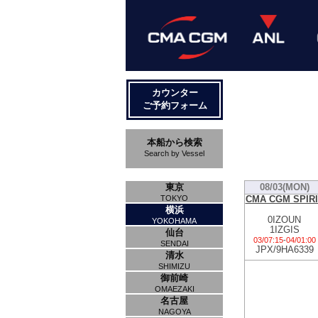
カウンター
ご予約フォーム
本船から検索
Search by Vessel
東京
08/03(MON)
CMA CGM SPIRI
TOKYO
横浜
0IZOUN
YOKOHAMA
1IZGIS
仙台
03/07:15
-
04/01:00
SENDAI
JPX/9HA6339
清水
SHIMIZU
御前崎
OMAEZAKI
名古屋
NAGOYA