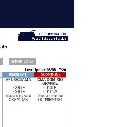
ate
WEEK +2 >>
Last Update:08/08 17:20
08/08(SAT)
08/09(SUN)
APL OCEANIA
CMA CGM RIO
GRANDE
0DQITE
0R10FE
0DQITE
0R114W
08/06:55
-
08/23:00
09/06:30
-
10/03:00
GSX/KDAB
OCR/9HA4134