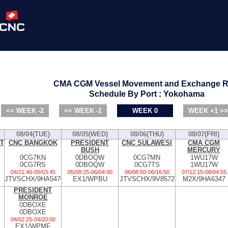
CMA CGM Vessel Movement and Exchange R
Schedule By Port : Yokohama
<< WEEK -2
<< WEEK -1
WEEK 0
WEEK +1 >>
08/04(TUE)
08/05(WED)
08/06(THU)
08/07(FRI)
T
CNC BANGKOK
PRESIDENT
CNC SULAWESI
CMA CGM
BUSH
MERCURY
0CG7KN
0DBOQW
0CG7MN
1WU17W
0CG7RS
0DBOQW
0CG7TS
1WU17W
04/21:40
-
05/03:45
05/08:25
-
06/04:00
06/08:50
-
06/16:50
07/12:15
-
08/04:55
JTVSCHX/9HA5470
EX1/WPBU
JTVSCHX/9V8572
M2X/9HA6347
PRESIDENT
MONROE
0DBOXE
0DBOXE
04/02:25
-
04/20:00
EX1/WPMF