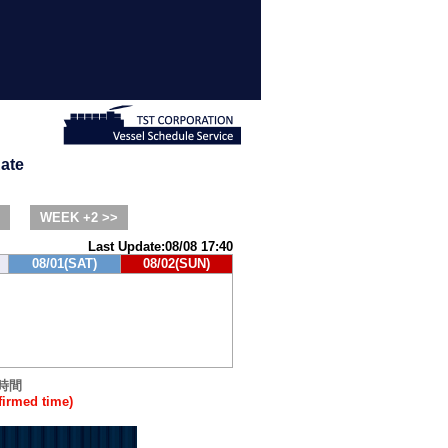
ate
WEEK +2 >>
Last Update:08/08 17:40
08/01(SAT)
08/02(SUN)
時間
rmed time)