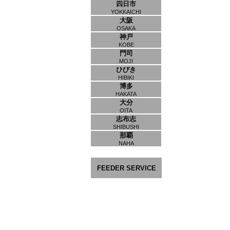
四日市
YOKKAICHI
大阪
OSAKA
神戸
KOBE
門司
MOJI
ひびき
HIBIKI
博多
HAKATA
大分
OITA
志布志
SHIBUSHI
那覇
NAHA
FEEDER SERVICE