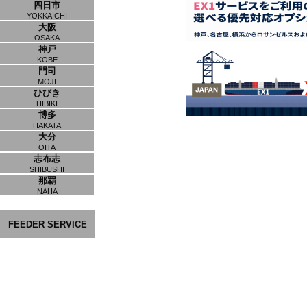
四日市
YOKKAICHI
大阪
OSAKA
神戸
KOBE
門司
MOJI
ひびき
HIBIKI
博多
HAKATA
大分
OITA
志布志
SHIBUSHI
那覇
NAHA
FEEDER SERVICE