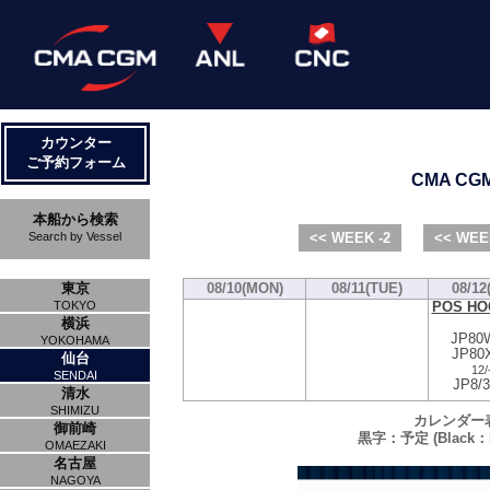
カウンター
ご予約フォーム
CMA CGM 
本船から検索
Search by Vessel
<< WEEK -2
<< WEE
東京
08/10(MON)
08/11(TUE)
08/12
POS HO
TOKYO
横浜
JP80
YOKOHAMA
JP80
仙台
12/
SENDAI
JP8/
清水
SHIMIZU
カレンダー
御前崎
黒字：予定 (Black：P
OMAEZAKI
名古屋
NAGOYA