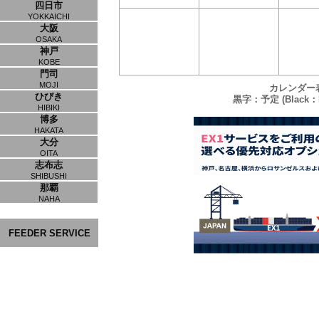
四日市
YOKKAICHI
大阪
OSAKA
神戸
KOBE
門司
MOJI
カレンダー
ひびき
黒字：予定 (Black：P
HIBIKI
博多
HAKATA
大分
OITA
志布志
SHIBUSHI
那覇
NAHA
FEEDER SERVICE