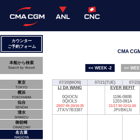
カウンター
ご予約フォーム
CMA CGM 
本船から検索
Search by Vessel
<< WEEK -2
<< WEE
東京
07/20(MON)
07/21(TUE)
07/22
LI DA WANG
EVER BEFIT
TOKYO
横浜
0QIOCN
1196-080B
YOKOHAMA
0QIOLS
1203-081A
仙台
20/07:45
-
20/16:35
21/17:30
-
22/11:00
SENDAI
JTX/V7B3387
JPI/BKLN
清水
SHIMIZU
御前崎
OMAEZAKI
名古屋
NAGOYA