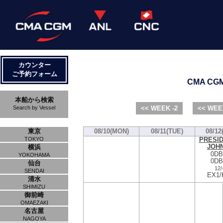
カウンター
ご予約フォーム
CMA CGM 
本船から検索
Search by Vessel
<< WEEK -2
<< WEE
東京
08/10(MON)
08/11(TUE)
08/12
PRESID
TOKYO
JOH
横浜
0DB
YOKOHAMA
0DB
仙台
12/
SENDAI
EX1/
清水
SHIMIZU
御前崎
OMAEZAKI
名古屋
NAGOYA