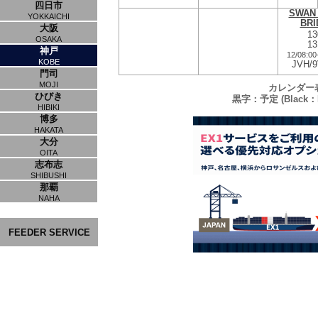
四日市
SWAN 
YOKKAICHI
BRI
大阪
13
OSAKA
13
神戸
12/08:00
KOBE
JVH/9
門司
MOJI
カレンダー
ひびき
黒字：予定 (Black：P
HIBIKI
博多
HAKATA
大分
OITA
志布志
SHIBUSHI
那覇
NAHA
FEEDER SERVICE