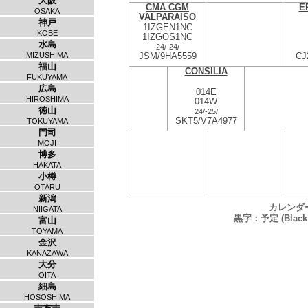
大阪
CMA CGM
E
OSAKA
VALPARAISO
神戸
1IZGEN1NC
KOBE
1IZGOS1NC
水島
24/
-
24/
MIZUSHIMA
JSM/9HA5559
CJ
福山
CONSILIA
FUKUYAMA
広島
014E
HIROSHIMA
014W
徳山
24/
-
25/
SKT5/V7A4977
TOKUYAMA
門司
MOJI
博多
HAKATA
小樽
OTARU
新潟
カレンダ
NIIGATA
黒字：予定 (Black：
富山
TOYAMA
金沢
KANAZAWA
大分
OITA
細島
HOSOSHIMA