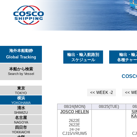
海外本船動静
輸出・輸入航路別
輸出・輸
Global Tracking
スケジュール
各種チャー
本船から検索
Search by Vessel
COSCO
東京
<< WEEK -2
<< WE
TOKYO
横浜
YOKOHAMA
08/24(MON)
08/25(TUE)
08
清水
JOSCO HELEN
SI
SHIMIZU
KA
名古屋
2622E
NAGOYA
2622E
四日市
24/
-
24/
YOKKAICHI
CJ15/VRUW5
CJ