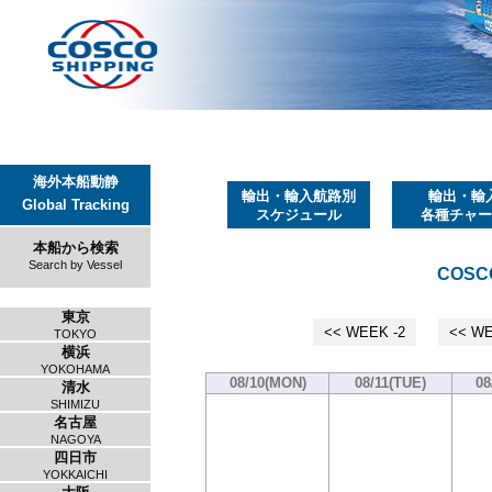
海外本船動静
輸出・輸入航路別
輸出・輸
Global Tracking
スケジュール
各種チャー
本船から検索
Search by Vessel
COSCO
東京
<< WEEK -2
<< WE
TOKYO
横浜
YOKOHAMA
08/10(MON)
08/11(TUE)
08
清水
SHIMIZU
名古屋
NAGOYA
四日市
YOKKAICHI