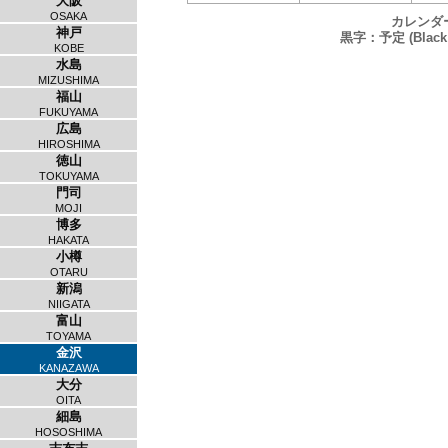
大阪
OSAKA
カレンダ
神戸
黒字：予定 (Black：
KOBE
水島
MIZUSHIMA
福山
FUKUYAMA
広島
HIROSHIMA
徳山
TOKUYAMA
門司
MOJI
博多
HAKATA
小樽
OTARU
新潟
NIIGATA
富山
TOYAMA
金沢
KANAZAWA
大分
OITA
細島
HOSOSHIMA