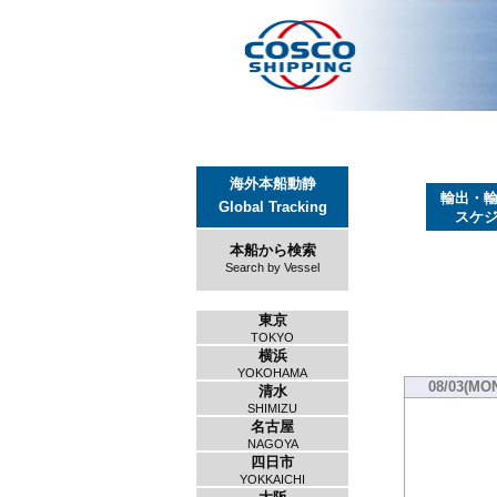
海外本船動静
輸出・
Global Tracking
スケ
本船から検索
Search by Vessel
東京
TOKYO
横浜
YOKOHAMA
08/03(MO
清水
SHIMIZU
名古屋
NAGOYA
四日市
YOKKAICHI