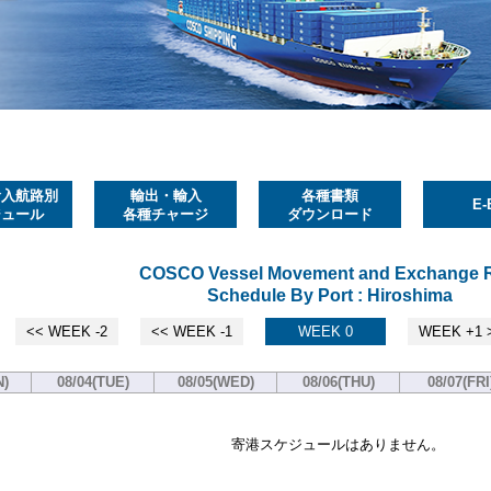
輸入航路別
輸出・輸入
各種書類
E-
ジュール
各種チャージ
ダウンロード
COSCO Vessel Movement and Exchange 
Schedule By Port : Hiroshima
<< WEEK -2
<< WEEK -1
WEEK 0
WEEK +1 
N)
08/04(TUE)
08/05(WED)
08/06(THU)
08/07(FRI
寄港スケジュールはありません。