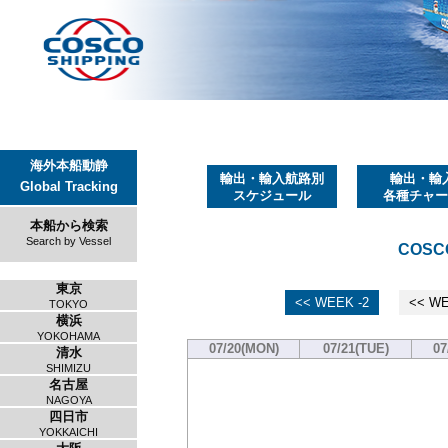
海外本船動静
輸出・輸入航路別
輸出・輸
Global Tracking
スケジュール
各種チャー
本船から検索
Search by Vessel
COSCO
東京
<< WEEK -2
<< WE
TOKYO
横浜
YOKOHAMA
07/20(MON)
07/21(TUE)
07
清水
SHIMIZU
名古屋
NAGOYA
四日市
YOKKAICHI