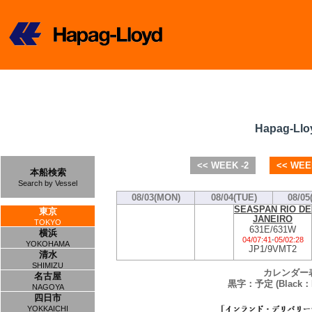
Hapag-Llo
<< WEEK -2
<< WEE
本船検索
Search by Vessel
08/03(MON)
08/04(TUE)
08/05
SEASPAN RIO DE
東京
JANEIRO
TOKYO
631E/631W
横浜
04/07:41
-
05/02:28
YOKOHAMA
JP1/9VMT2
清水
SHIMIZU
カレンダー
名古屋
黒字：予定 (Black：P
NAGOYA
四日市
YOKKAICHI