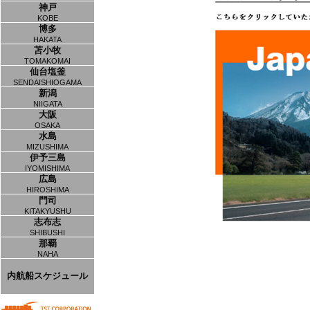
神戸
KOBE
博多
HAKATA
苫小牧
TOMAKOMAI
仙台塩釜
SENDAISHIOGAMA
新潟
NIIGATA
大阪
OSAKA
水島
MIZUSHIMA
伊予三島
IYOMISHIMA
広島
HIROSHIMA
門司
KITAKYUSHU
志布志
SHIBUSHI
那覇
NAHA
内航船スケジュール