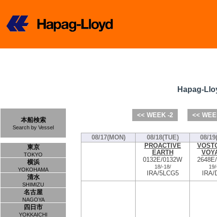
Hapag-Llo
<< WEEK -2
<< WEE
本船検索
Search by Vessel
08/17(MON)
08/18(TUE)
08/19
PROACTIVE
VOST
東京
EARTH
VOY
TOKYO
0132E/0132W
2648E
横浜
18/
-
18/
19/
YOKOHAMA
IRA/5LCG5
IRA/
清水
SHIMIZU
名古屋
NAGOYA
四日市
YOKKAICHI