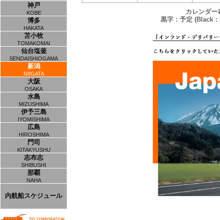
神戸
カレンダー
KOBE
黒字：予定 (Black：P
博多
HAKATA
苫小牧
TOMAKOMAI
仙台塩釜
SENDAISHIOGAMA
新潟
NIIGATA
大阪
OSAKA
水島
MIZUSHIMA
伊予三島
IYOMISHIMA
広島
HIROSHIMA
門司
KITAKYUSHU
志布志
SHIBUSHI
那覇
NAHA
内航船スケジュール