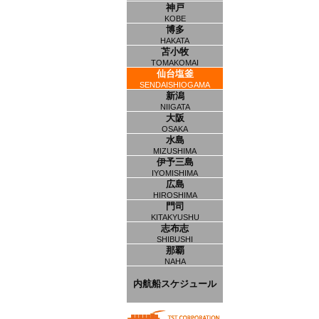
神戸
KOBE
博多
HAKATA
苫小牧
TOMAKOMAI
仙台塩釜
SENDAISHIOGAMA
新潟
NIIGATA
大阪
OSAKA
水島
MIZUSHIMA
伊予三島
IYOMISHIMA
広島
HIROSHIMA
門司
KITAKYUSHU
志布志
SHIBUSHI
那覇
NAHA
内航船スケジュール