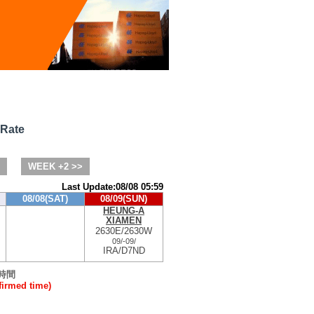
 Rate
WEEK +2 >>
Last Update:08/08 05:59
08/08(SAT)
08/09(SUN)
HEUNG-A
XIAMEN
2630E/2630W
09/
-
09/
IRA/D7ND
時間
rmed time)