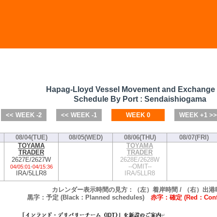
Hapag-Lloyd Vessel Movement and Exchange
Schedule By Port : Sendaishiogama
<< WEEK -2
<< WEEK -1
WEEK 0
WEEK +1 >>
08/04(TUE)
08/05(WED)
08/06(THU)
08/07(FRI)
TOYAMA
TOYAMA
TRADER
TRADER
2627E/2627W
2628E/2628W
--OMIT--
04/05:01
-
04/15:36
IRA/5LLR8
IRA/5LLR8
カレンダー表示時間の見方：（左）着岸時間 / （右）出港
黒字：予定 (Black：Planned schedules)
赤字：確定 (Red：Confi