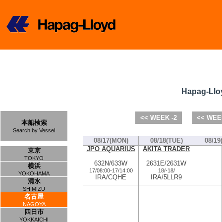
Hapag-Llo
<< WEEK -2
<< WEE
本船検索
Search by Vessel
08/17(MON)
08/18(TUE)
08/19
JPO AQUARIUS
AKITA TRADER
東京
TOKYO
632N/633W
2631E/2631W
横浜
17/08:00
-
17/14:00
18/
-
18/
YOKOHAMA
IRA/CQHE
IRA/5LLR9
清水
SHIMIZU
名古屋
NAGOYA
四日市
YOKKAICHI