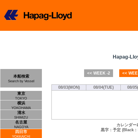
Hapag-Llo
<< WEEK -2
<< WEE
本船検索
Search by Vessel
08/03(MON)
08/04(TUE)
08/05
東京
TOKYO
横浜
YOKOHAMA
清水
SHIMIZU
名古屋
カレンダー
NAGOYA
黒字：予定 (Black：P
四日市
YOKKAICHI