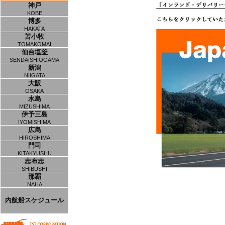
神戸
KOBE
博多
HAKATA
苫小牧
TOMAKOMAI
仙台塩釜
SENDAISHIOGAMA
新潟
NIIGATA
大阪
OSAKA
水島
MIZUSHIMA
伊予三島
IYOMISHIMA
広島
HIROSHIMA
門司
KITAKYUSHU
志布志
SHIBUSHI
那覇
NAHA
内航船スケジュール